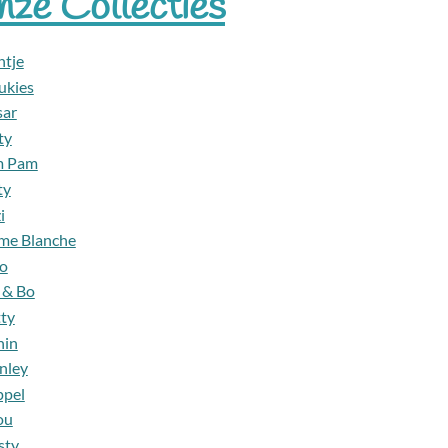
ze Collecties
ntje
ukies
sar
ty
m Pam
ty
i
me Blanche
to
 & Bo
ty
nin
nley
ppel
ou
sty