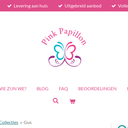
Levering aan huis
Uitgebreid aanbod
Voll
IE ZIJN WE?
BLOG
FAQ
BEOORDELINGEN
ollecties
»
Gus