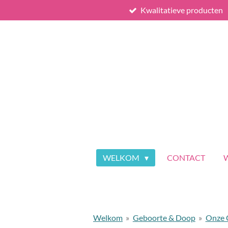
Kwalitatieve producten
Ga
direct
naar
de
hoofdinhoud
WELKOM
CONTACT
W
Welkom
»
Geboorte & Doop
»
Onze C