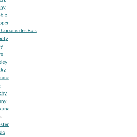
iny
ble
oper
 Copains des Bois
ooty
by
re
eley
cky
mme
o
chy
nny
kuna
s
ster
blo