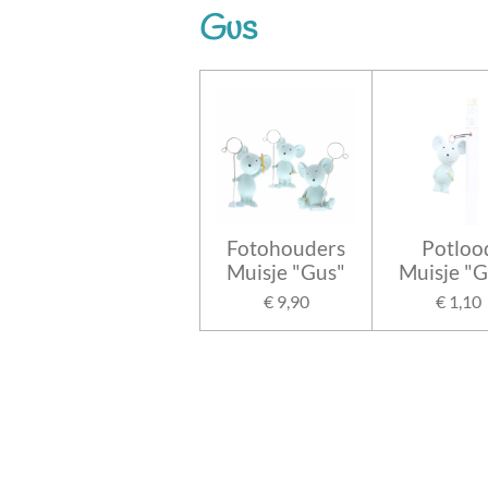
Gus
Fotohouders
Potloo
Muisje "Gus"
Muisje "G
€ 9,90
€ 1,10