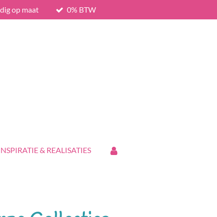
edig op maat
0% BTW
INSPIRATIE & REALISATIES