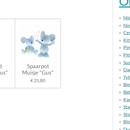
On
Nij
No
Ce
Kit
Pi
Pit
Suz
d
Spaarpot
Da
us"
Muisje "Gus"
Ty
€ 25,80
Bie
Bet
Ka
Sta
Sti
Bij
Du