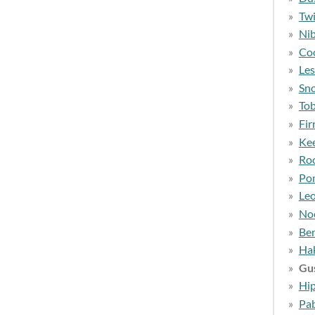
Tw
Nib
Co
Les
Sn
To
Fir
Ke
Ro
Po
Le
No
Be
Ha
Gu
Hip
Pa