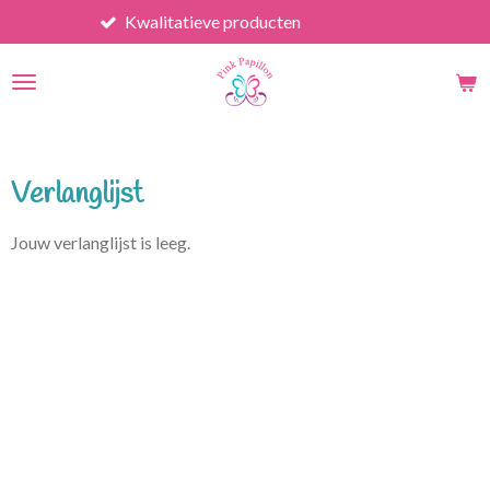
Kwalitatieve producten
Ga
direct
naar
de
hoofdinhoud
Verlanglijst
Jouw verlanglijst is leeg.