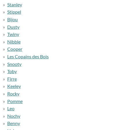
Stanley
Stippel
Bijou
Dusty
Twiny
Nibble
Cooper
Les Copains des Bois
Snooty
Toby
Firre
Keeley
Rocky
Pomme
Leo
Nochy
Benny