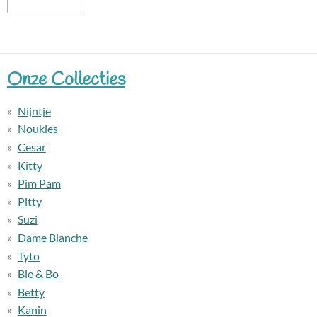
Onze Collecties
Nijntje
Noukies
Cesar
Kitty
Pim Pam
Pitty
Suzi
Dame Blanche
Tyto
Bie & Bo
Betty
Kanin