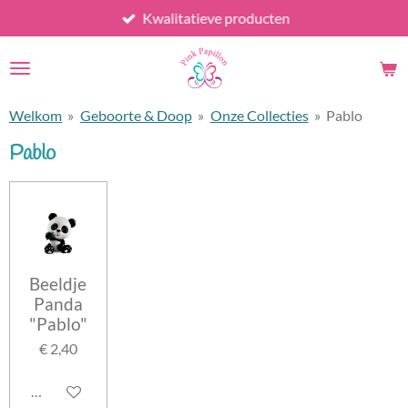
Kwalitatieve producten
Ga
direct
naar
de
hoofdinhoud
Welkom
»
Geboorte & Doop
»
Onze Collecties
»
Pablo
Pablo
Beeldje
Panda
"Pablo"
€ 2,40
In winkelwagen