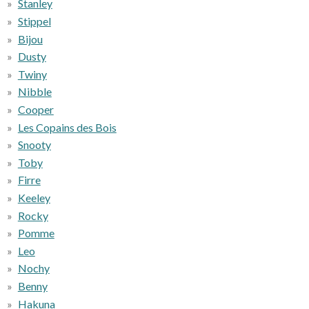
Stanley
Stippel
Bijou
Dusty
Twiny
Nibble
Cooper
Les Copains des Bois
Snooty
Toby
Firre
Keeley
Rocky
Pomme
Leo
Nochy
Benny
Hakuna