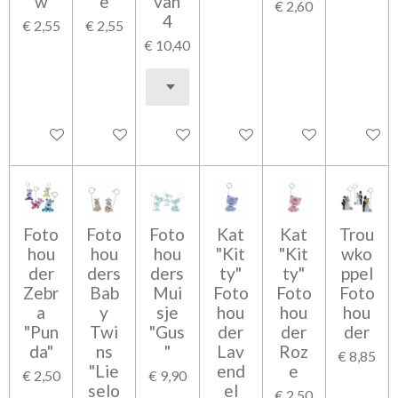
w
e
van
€ 2,60
4
€ 2,55
€ 2,55
€ 10,40
In winkelwagen
In winkelwagen
In winkelwagen
In winkelwagen
In winkelwagen
In wink
Foto
Foto
Foto
Kat
Kat
Trou
hou
hou
hou
"Kit
"Kit
wko
der
ders
ders
ty"
ty"
ppel
Zebr
Bab
Mui
Foto
Foto
Foto
a
y
sje
hou
hou
hou
"Pun
Twi
"Gus
der
der
der
da"
ns
"
Lav
Roz
€ 8,85
"Lie
end
e
€ 2,50
€ 9,90
selo
el
€ 2,50