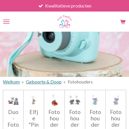
Kwalitatieve producten
Ga
direct
naar
de
hoofdinhoud
Welkom
»
Geboorte & Doop
»
Fotohouders
Duo
Elfj
Foto
Foto
Foto
Foto
-
e
hou
hou
hou
hou
Foto
"Pin
der
der
der
der