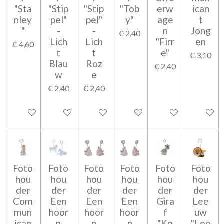
"Sta
"Stip
"Stip
"Tob
erw
ican
nley
pel"
pel"
y"
age
t
"
-
-
n
Jong
€ 2,40
Lich
Lich
"Firr
en
€ 4,60
t
t
e"
€ 3,10
Blau
Roz
€ 2,40
w
e
€ 2,40
€ 2,40
In winkelwagen
In winkelwagen
In winkelwagen
In winkelwagen
In winkelwagen
In wink
Foto
Foto
Foto
Foto
Foto
Foto
hou
hou
hou
hou
hou
hou
der
der
der
der
der
der
Com
Een
Een
Een
Gira
Lee
mun
hoor
hoor
hoor
f
uw
ican
n
n
n
"Ke
"Leo