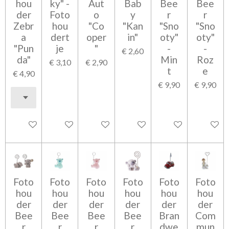
hou
ky" -
Aut
Bab
Bee
Bee
der
Foto
o
y
r
r
Zebr
hou
"Co
"Kan
"Sno
"Sno
a
dert
oper
in"
oty"
oty"
"Pun
je
"
-
-
€ 2,60
da"
Min
Roz
€ 3,10
€ 2,90
t
e
€ 4,90
€ 9,90
€ 9,90
In winkelwagen
In winkelwagen
In winkelwagen
In winkelwagen
In winkelwagen
In wink
Foto
Foto
Foto
Foto
Foto
Foto
hou
hou
hou
hou
hou
hou
der
der
der
der
der
der
Bee
Bee
Bee
Bee
Bran
Com
r
r
r
r
dwe
mun