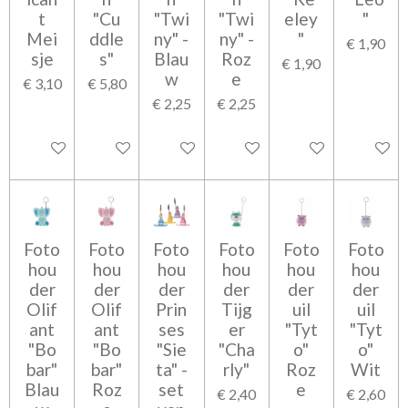
t
"Cu
"Twi
"Twi
eley
"
Mei
ddle
ny" -
ny" -
"
€ 1,90
sje
s"
Blau
Roz
€ 1,90
w
e
€ 3,10
€ 5,80
€ 2,25
€ 2,25
In winkelwagen
In winkelwagen
In winkelwagen
In winkelwagen
In winkelwagen
In wink
Foto
Foto
Foto
Foto
Foto
Foto
hou
hou
hou
hou
hou
hou
der
der
der
der
der
der
Olif
Olif
Prin
Tijg
uil
uil
ant
ant
ses
er
"Tyt
"Tyt
"Bo
"Bo
"Sie
"Cha
o"
o"
bar"
bar"
ta" -
rly"
Roz
Wit
Blau
Roz
set
e
€ 2,40
€ 2,60