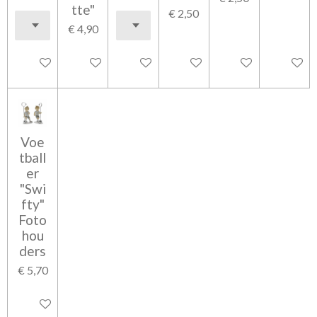
tte"
€ 2,50
€ 4,90
In winkelwagen
In winkelwagen
In winkelwagen
In winkelwagen
In winkelwagen
In wink
Voe
tball
er
"Swi
fty"
Foto
hou
ders
€ 5,70
In winkelwagen