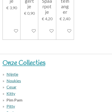
je
gert
Spaa
telh
je
rpot
ang
€ 3,90
je
er
€ 0,90
€ 4,20
€ 2,40
In winkelwagen
In winkelwagen
In winkelwagen
In winkelwagen
Onze Collecties
Nijntje
Noukies
Cesar
Kitty
Pim Pam
Pitty