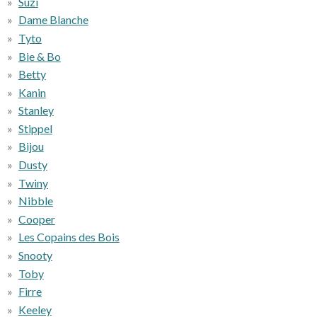
Suzi
Dame Blanche
Tyto
Bie & Bo
Betty
Kanin
Stanley
Stippel
Bijou
Dusty
Twiny
Nibble
Cooper
Les Copains des Bois
Snooty
Toby
Firre
Keeley