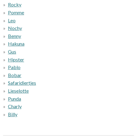
Rocky
Pomme
Leo
Nochy
Benny
Hakuna
Gus
Hipster
Pablo
Bobar
Safaridiertjes
Lieselotte
Punda
Charly
Billy