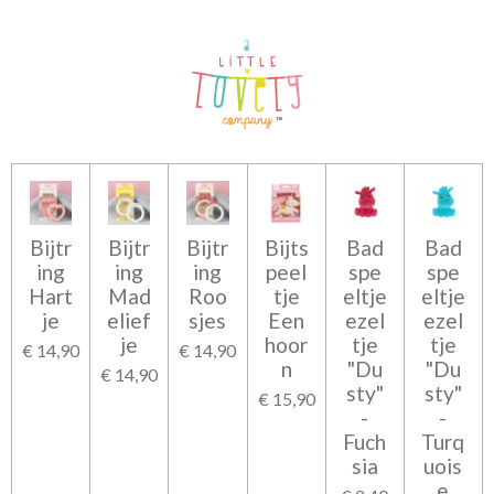
Bijtr
Bijtr
Bijtr
Bijts
Bad
Bad
ing
ing
ing
peel
spe
spe
Hart
Mad
Roo
tje
eltje
eltje
je
elief
sjes
Een
ezel
ezel
je
hoor
tje
tje
€ 14,90
€ 14,90
n
"Du
"Du
€ 14,90
sty"
sty"
€ 15,90
-
-
Fuch
Turq
sia
uois
e