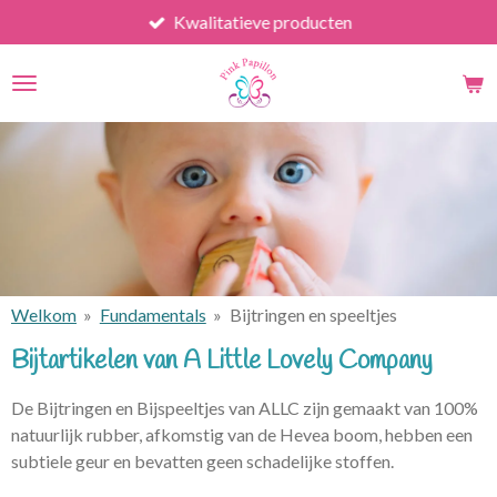
Kwalitatieve producten
Ga
direct
naar
de
hoofdinhoud
Welkom
»
Fundamentals
»
Bijtringen en speeltjes
Bijtartikelen van A Little Lovely Company
De Bijtringen en Bijspeeltjes van ALLC zijn
gemaakt van 100%
natuurlijk rubber, afkomstig van de Hevea boom, hebben een
subtiele geur en bevatten geen schadelijke stoffen.