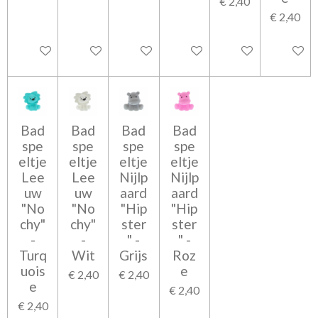
€ 2,40
€ 2,40
In winkelwagen
In winkelwagen
In winkelwagen
In winkelwagen
In winkelwagen
In wink
Bad
Bad
Bad
Bad
spe
spe
spe
spe
eltje
eltje
eltje
eltje
Lee
Lee
Nijlp
Nijlp
uw
uw
aard
aard
"No
"No
"Hip
"Hip
chy"
chy"
ster
ster
-
-
" -
" -
Turq
Wit
Grijs
Roz
uois
e
€ 2,40
€ 2,40
e
€ 2,40
€ 2,40