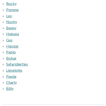
Rocky
Pomme
Leo
Nochy
Benny
Hakuna
Gus
Hipster
Pablo
Bobar
Safaridiertjes
Lieselotte
Punda
Charly
Billy