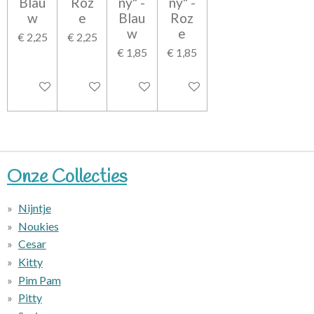
Blau
Roz
ny" -
ny" -
w
e
Blau
Roz
w
e
€ 2,25
€ 2,25
€ 1,85
€ 1,85
In winkelwagen
In winkelwagen
In winkelwagen
In winkelwagen
Onze Collecties
Nijntje
Noukies
Cesar
Kitty
Pim Pam
Pitty