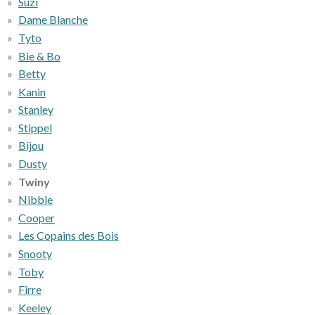
Suzi
Dame Blanche
Tyto
Bie & Bo
Betty
Kanin
Stanley
Stippel
Bijou
Dusty
Twiny
Nibble
Cooper
Les Copains des Bois
Snooty
Toby
Firre
Keeley