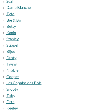
Suzi
Dame Blanche
Tyto
Bie & Bo
Betty
Kanin
Stanley
Stippel
Bijou
Dusty
Twiny
Nibble
Cooper
Les Copains des Bois
Snooty
Toby
Firre
Keeley