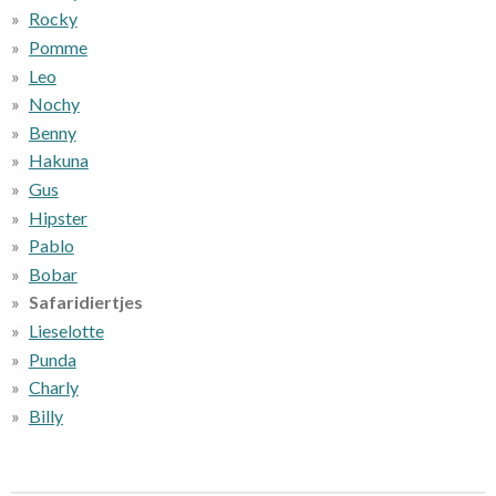
Rocky
Pomme
Leo
Nochy
Benny
Hakuna
Gus
Hipster
Pablo
Bobar
Safaridiertjes
Lieselotte
Punda
Charly
Billy