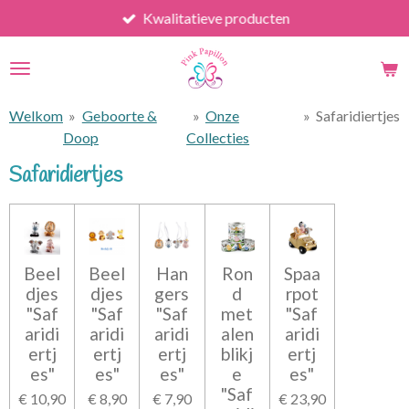
Kwalitatieve producten
Ga
direct
naar
de
hoofdinhoud
Welkom
»
Geboorte &
»
Onze
»
Safaridiertjes
Doop
Collecties
Safaridiertjes
Beel
Beel
Han
Ron
Spaa
djes
djes
gers
d
rpot
"Saf
"Saf
"Saf
met
"Saf
aridi
aridi
aridi
alen
aridi
ertj
ertj
ertj
blikj
ertj
es"
es"
es"
e
es"
"Saf
€ 10,90
€ 8,90
€ 7,90
€ 23,90