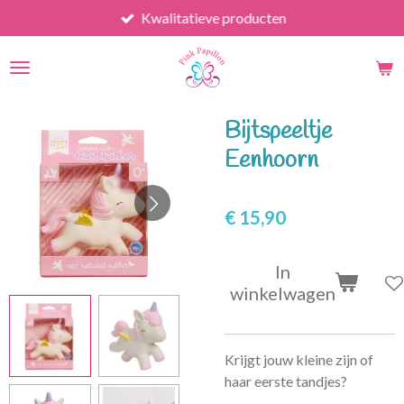
Kwalitatieve producten
Ga
direct
naar
de
hoofdinhoud
Bijtspeeltje
Eenhoorn
€ 15,90
In
winkelwagen
Krijgt jouw kleine zijn of
haar eerste tandjes?