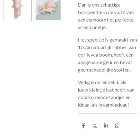
Dan is ons schattige
bijtspeeltje in de vorm van
een eenhoorn het perfecte
vriendinnetje.
Het speeltje is gemaakt van
100% natuurlijk rubber van
de Hevea boom, heeft een
aangename geur en bevat
geen schadelijke stoffen.
Veilig en vriendelijk als
jouw kleintje last heeft van
doorkomende tandjes en
ideaal als kraamcadeau!
D
D
S
D
e
e
h
e
l
e
a
l