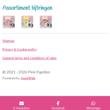
e
l
r
e
n
e
n
Assortiment bijtringen
Sitemap
Privacy & Cookie policy
General terms and conditions of sales
© 2021 - 2026 Pink Papillon
Powered by
JouwWeb
E-mailadres
Facebook
WhatsApp