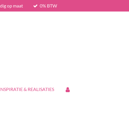
edig op maat
0% BTW
INSPIRATIE & REALISATIES