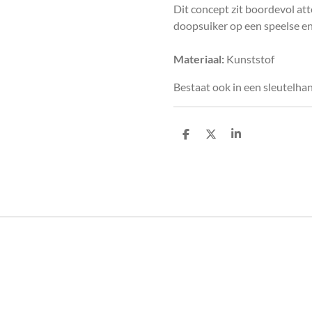
Dit concept zit boordevol at
doopsuiker op een speelse en
Materiaal:
Kunststof
Bestaat ook in een sleutelhan
D
D
S
e
e
h
l
e
a
e
l
r
n
e