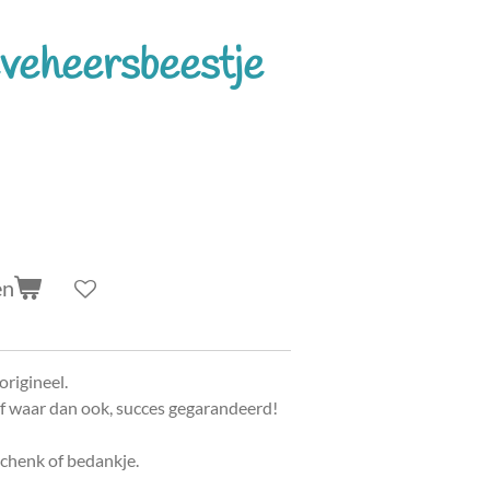
veheersbeestje
en
origineel.
f waar dan ook, succes gegarandeerd!
chenk of bedankje.