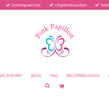
Levering aan huis
Uitgebreid aanbod
Voll
IE ZIJN WE?
BLOG
FAQ
BEOORDELINGEN