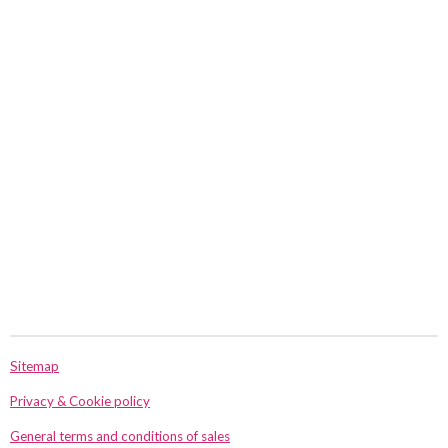
e
l
r
e
n
e
n
Sitemap
Privacy & Cookie policy
General terms and conditions of sales