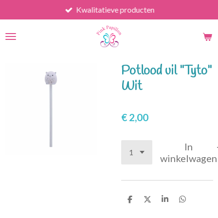
Kwalitatieve producten
Ga
direct
naar
de
hoofdinhoud
Potlood uil "Tyto"
Wit
€ 2,00
In
winkelwagen
D
D
S
D
e
e
h
e
l
e
a
l