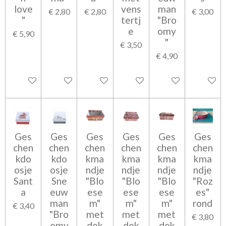
love
vens
man
€ 2,80
€ 2,80
€ 3,00
"
tertj
"Bro
e
omy
€ 5,90
"
€ 3,50
€ 4,90
In winkelwagen
In winkelwagen
In winkelwagen
Bekijk details
In winkelwagen
Bekijk d
Ges
Ges
Ges
Ges
Ges
Ges
chen
chen
chen
chen
chen
chen
kdo
kdo
kma
kma
kma
kma
osje
osje
ndje
ndje
ndje
ndje
Sant
Sne
"Blo
"Blo
"Blo
"Roz
a
euw
ese
ese
ese
es"
man
m"
m"
m"
rond
€ 3,40
"Bro
met
met
met
€ 3,80
omy
dek
dek
dek