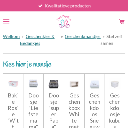
Kwalitatieve producten
Ga
direct
naar
de
hoofdinhoud
Welkom
»
Geschenkjes &
»
Geschenkmandjes
»
Stel zelf
Bedankjes
samen
Kies hier je mandje
Bakj
Doo
Doo
Ges
Ges
Ges
e
sje
sje
chen
chen
chen
Rosi
"Lie
"sup
kbox
kdo
kdo
e
fste
er
Whi
os
osje
"Wit
ma
Pap
te
Sne
kubu
h
ma"
a"
met
euw
s