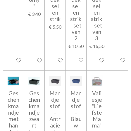
"
sel
sel
sel
en
en
en
€ 3,40
strik
strik
strik
- set
- set
€ 5,50
van
van
2
3
€ 10,50
€ 16,50
In winkelwagen
In winkelwagen
Bekijk details
Bekijk details
Bekijk details
In wink
Ges
Ges
Man
Man
Vali
chen
chen
dje
dje
esje
kma
kma
stof
stof
"Lie
ndje
ndje
-
-
fste
met
zwa
Antr
Blau
Ma
han
rt
acie
w
ma"