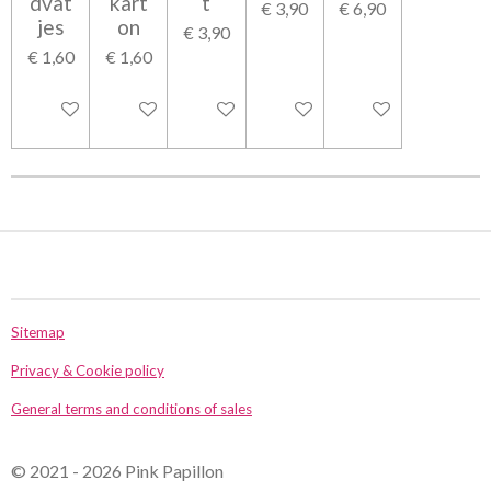
dvat
kart
t
€ 3,90
€ 6,90
jes
on
€ 3,90
€ 1,60
€ 1,60
In winkelwagen
In winkelwagen
In winkelwagen
In winkelwagen
In winkelwagen
Sitemap
Privacy & Cookie policy
General terms and conditions of sales
© 2021 - 2026 Pink Papillon