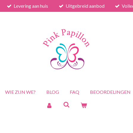
Levering aan huis
Uitgebreid aanbod
Volle
WIE ZIJN WE?
BLOG
FAQ
BEOORDELINGEN