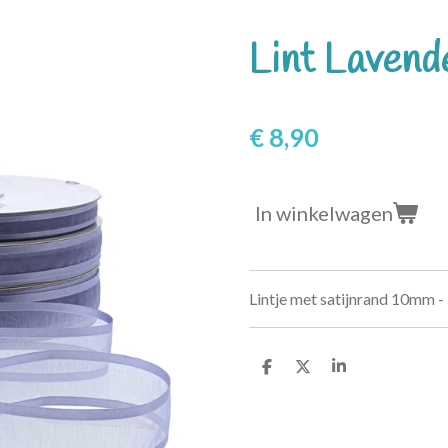
Lint Lavend
€ 8,90
In winkelwagen
Lintje met satijnrand 10mm -
D
D
S
e
e
h
l
e
a
e
l
r
n
e