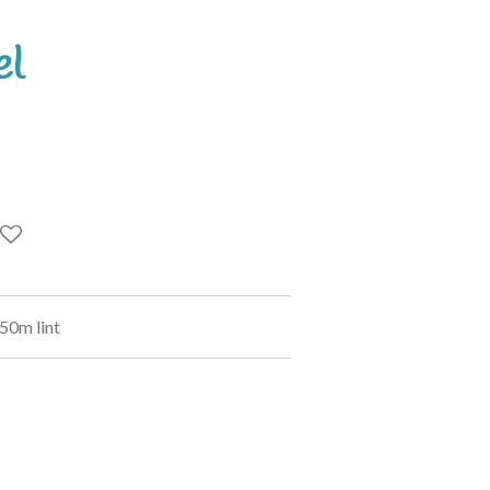
el
 50m lint