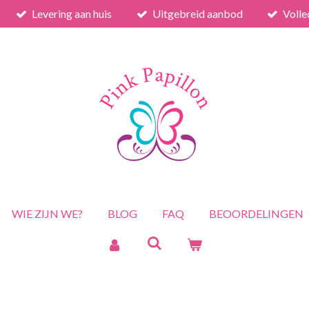
Levering aan huis
Uitgebreid aanbod
Volle
WIE ZIJN WE?
BLOG
FAQ
BEOORDELINGEN