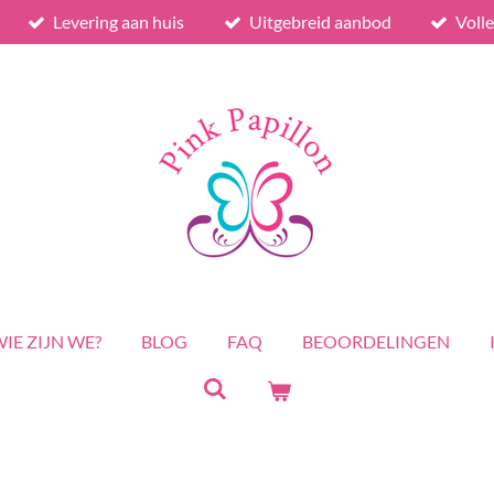
Levering aan huis
Uitgebreid aanbod
Voll
IE ZIJN WE?
BLOG
FAQ
BEOORDELINGEN