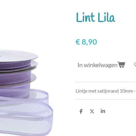
Lint Lila
€ 8,90
In winkelwagen
Lintje met satijnrand 10mm -
D
D
S
e
e
h
l
e
a
e
l
r
n
e