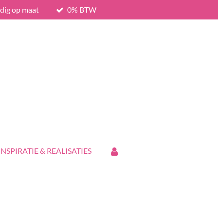
edig op maat
0% BTW
INSPIRATIE & REALISATIES