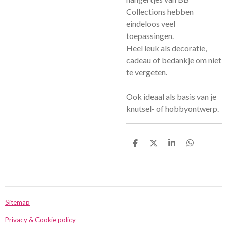
Collections hebben
eindeloos veel
toepassingen.
Heel leuk als decoratie,
cadeau of bedankje om niet
te vergeten.
Ook ideaal als basis van je
knutsel- of hobbyontwerp.
D
D
S
D
e
e
h
e
l
e
a
l
e
l
r
e
n
e
n
Sitemap
Privacy & Cookie policy