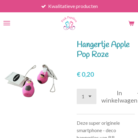
Kwalitatieve producten
Ga
direct
naar
de
hoofdinhoud
Hangertje Apple
Pop Roze
€ 0,20
In
winkelwagen
Deze super originele
smartphone - deco
hangertjes van BB