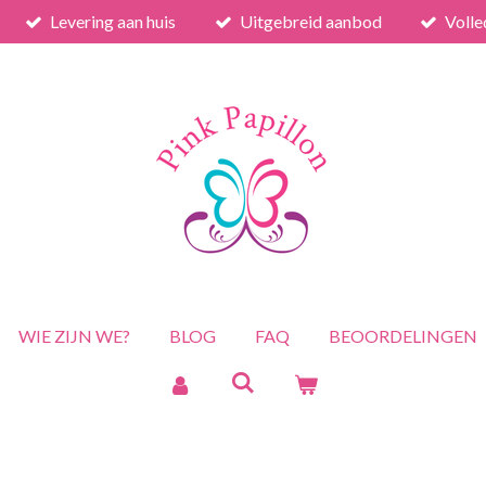
Levering aan huis
Uitgebreid aanbod
Volle
WIE ZIJN WE?
BLOG
FAQ
BEOORDELINGEN