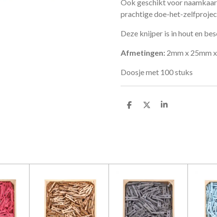
Ook geschikt voor naamkaartj
prachtige doe-het-zelfprojec
Deze knijper is in hout en bes
Afmetingen:
2mm x 25mm 
Doosje met 100 stuks
D
D
S
e
e
h
l
e
a
e
l
r
n
e