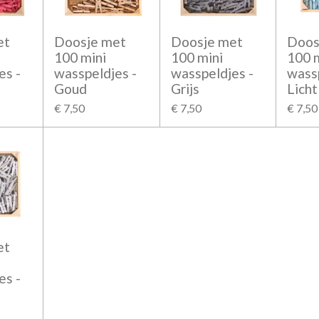
et
Doosje met
Doosje met
Doos
100 mini
100 mini
100 
es -
wasspeldjes -
wasspeldjes -
wassp
Goud
Grijs
Lich
€ 7,50
€ 7,50
€ 7,50
et
es -