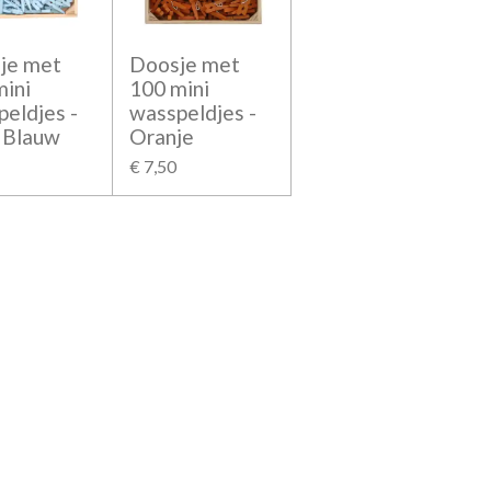
je met
Doosje met
mini
100 mini
eldjes -
wasspeldjes -
t Blauw
Oranje
€ 7,50