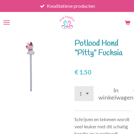
Kwalitatieve producten
Ga
direct
naar
de
hoofdinhoud
Potlood Hond
"Pitty" Fuchsia
€ 1,50
In
winkelwagen
Schrijven en tekenen wordt
veel leuker met dit schatig
hondje op je potlood!