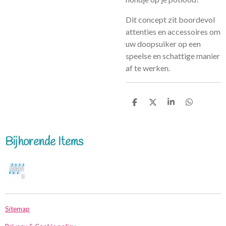
Dit concept zit boordevol
attenties en accessoires om
uw doopsuiker op een
speelse en schattige manier
af te werken.
D
D
S
D
e
e
h
e
l
e
a
l
e
l
r
e
n
e
n
Bijhorende Items
Sitemap