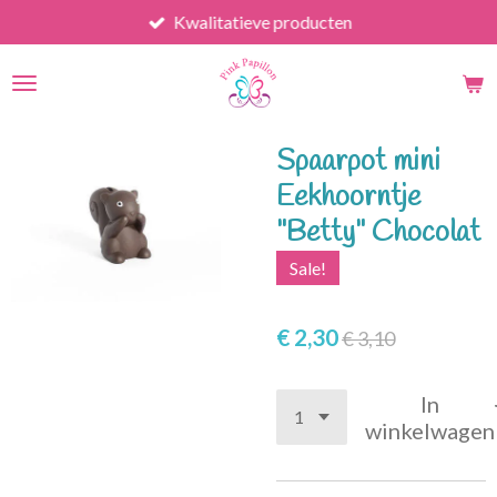
Kwalitatieve producten
Ga
direct
naar
de
hoofdinhoud
Spaarpot mini
Eekhoorntje
"Betty" Chocolat
Sale!
€ 2,30
€ 3,10
In
winkelwagen