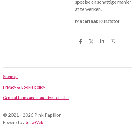
speelse en schattige manier
af te werken.
Materiaal:
Kunststof
D
D
S
D
e
e
h
e
l
e
a
l
e
l
r
e
n
e
n
Sitemap
Privacy & Cookie policy
General terms and conditions of sales
© 2021 - 2026 Pink Papillon
Powered by
JouwWeb