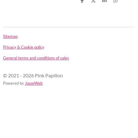
D
D
S
D
e
e
h
e
l
e
a
l
e
l
r
e
n
e
n
Sitemap
Privacy & Cookie policy
General terms and conditions of sales
© 2021 - 2026 Pink Papillon
Powered by
JouwWeb