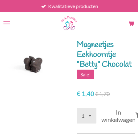
Kwalitatieve producten
Ga
direct
naar
de
hoofdinhoud
Magneetjes
Eekhoorntje
"Betty" Chocolat
Sale!
€ 1,40
€ 1,70
In
winkelwagen