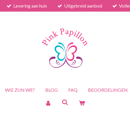
Levering aan huis
Uitgebreid aanbod
Volle
WIE ZIJN WE?
BLOG
FAQ
BEOORDELINGEN