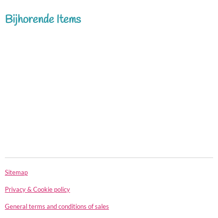
e
l
r
e
n
e
n
Bijhorende Items
Sitemap
Privacy & Cookie policy
General terms and conditions of sales