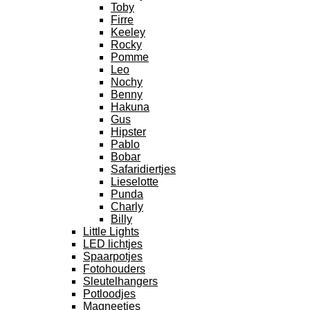
Toby
Firre
Keeley
Rocky
Pomme
Leo
Nochy
Benny
Hakuna
Gus
Hipster
Pablo
Bobar
Safaridiertjes
Lieselotte
Punda
Charly
Billy
Little Lights
LED lichtjes
Spaarpotjes
Fotohouders
Sleutelhangers
Potloodjes
Magneetjes