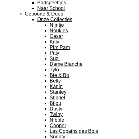
Badspeeltjes
Naar School
Geboorte & Doop
Onze Collecties
Nijntje
Noukies
Cesar
Kitty
Pim Pam
Pitty
Suzi
Dame Blanche
Tyto
Bie & Bo
Betty
Kanin
Stanley
Stippel
Bijou
Dusty
Twiny
Nibble
Cooper
Les Copains des Bois
Snooty