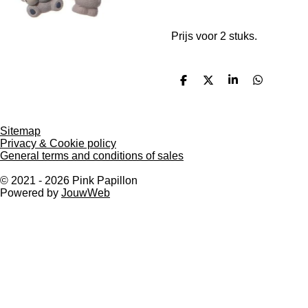
Prijs voor 2 stuks.
D
D
S
D
e
e
h
e
l
e
a
l
e
l
r
e
n
e
n
Sitemap
Privacy & Cookie policy
General terms and conditions of sales
© 2021 - 2026 Pink Papillon
Powered by
JouwWeb