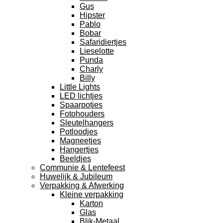
Gus
Hipster
Pablo
Bobar
Safaridiertjes
Lieselotte
Punda
Charly
Billy
Little Lights
LED lichtjes
Spaarpotjes
Fotohouders
Sleutelhangers
Potloodjes
Magneetjes
Hangertjes
Beeldjes
Communie & Lentefeest
Huwelijk & Jubileum
Verpakking & Afwerking
Kleine verpakking
Karton
Glas
Blik-Metaal