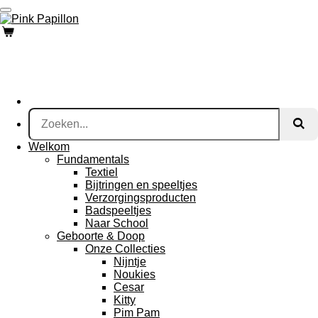
Ga
direct
naar
de
hoofdinhoud
Welkom
Fundamentals
Textiel
Bijtringen en speeltjes
Verzorgingsproducten
Badspeeltjes
Naar School
Geboorte & Doop
Onze Collecties
Nijntje
Noukies
Cesar
Kitty
Pim Pam