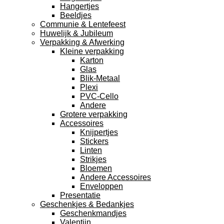
Hangertjes
Beeldjes
Communie & Lentefeest
Huwelijk & Jubileum
Verpakking & Afwerking
Kleine verpakking
Karton
Glas
Blik-Metaal
Plexi
PVC-Cello
Andere
Grotere verpakking
Accessoires
Knijpertjes
Stickers
Linten
Strikjes
Bloemen
Andere Accessoires
Enveloppen
Presentatie
Geschenkjes & Bedankjes
Geschenkmandjes
Valentijn