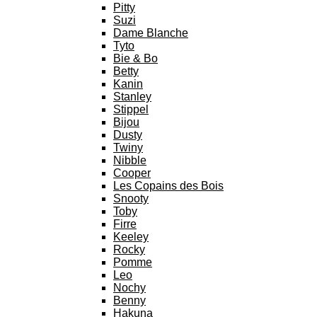
Pitty
Suzi
Dame Blanche
Tyto
Bie & Bo
Betty
Kanin
Stanley
Stippel
Bijou
Dusty
Twiny
Nibble
Cooper
Les Copains des Bois
Snooty
Toby
Firre
Keeley
Rocky
Pomme
Leo
Nochy
Benny
Hakuna