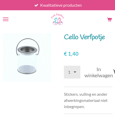
Kwalitatieve producten
Ga
direct
naar
de
hoofdinhoud
Cello Verfpotje
€ 1,40
In
winkelwagen
Stickers, vulling en ander
afwerkingsmateriaal niet
inbegrepen.