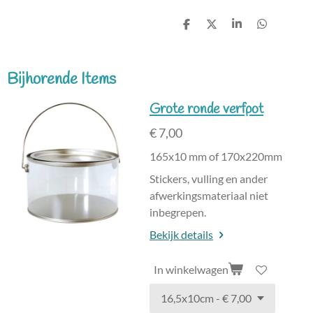
D
D
S
D
e
e
h
e
l
e
a
l
e
l
r
e
n
e
n
Bijhorende Items
Grote ronde verfpot
€ 7,00
165x10 mm of 170x220mm
Stickers, vulling en ander
afwerkingsmateriaal niet
inbegrepen.
Bekijk details
In winkelwagen