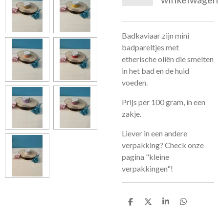
Badkaviaar zijn mini
badpareltjes met
etherische oliën die smelten
in het bad en de huid
voeden.
Prijs per 100 gram, in een
zakje.
Liever in een andere
verpakking? Check onze
pagina "kleine
verpakkingen"!
D
D
S
D
e
e
h
e