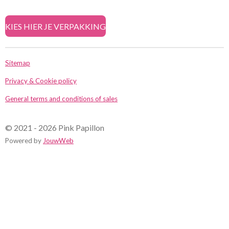
l
e
a
l
e
l
r
e
n
e
n
KIES HIER JE VERPAKKING
Sitemap
Privacy & Cookie policy
General terms and conditions of sales
© 2021 - 2026 Pink Papillon
Powered by
JouwWeb