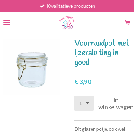
Kwalitatieve producten
Ga
direct
naar
de
hoofdinhoud
Voorraadpot met
ijzersluiting in
goud
€ 3,90
In
winkelwagen
Dit glazen potje, ook wel