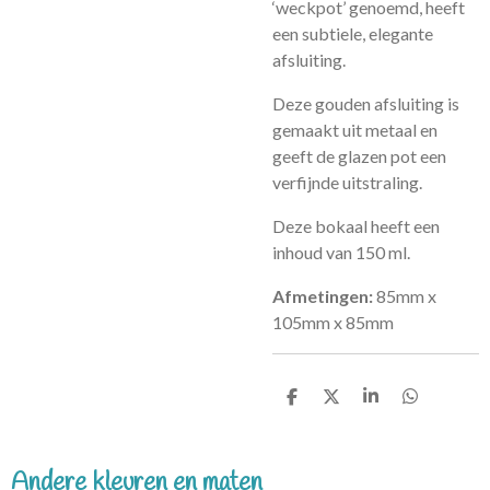
‘weckpot’ genoemd, heeft
een subtiele, elegante
afsluiting.
Deze gouden afsluiting is
gemaakt uit metaal en
geeft de glazen pot een
verfijnde uitstraling.
Deze bokaal heeft een
inhoud van 150 ml.
Afmetingen:
85mm x
105mm x 85mm
D
D
S
D
e
e
h
e
l
e
a
l
e
l
r
e
n
e
n
Andere kleuren en maten