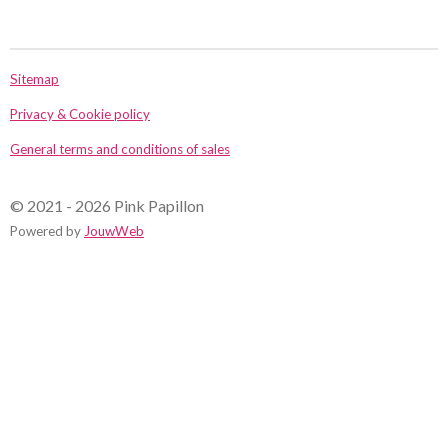
l
e
a
l
e
l
r
e
n
e
n
Sitemap
Privacy & Cookie policy
General terms and conditions of sales
© 2021 - 2026 Pink Papillon
Powered by
JouwWeb