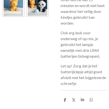
minuten en wordt niet heet
waardoor het veilig door
kindjes gebruikt kan
worden.
Ook erg leuk voor
onderweg of op reis, je
gebruikt het lampje
namelijk met drie LR44
batterijen (inbegrepen).
Let op! Zorg dat je het
batterijklepje altijd goed
afsluit met het bijgeleverde
schroefje.
D
D
S
D
e
e
h
e