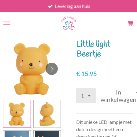
Levering aan huis
Ga
direct
naar
de
hoofdinhoud
Little light
Beertje
€ 15,95
In
winkelwagen
Dit unieke LED lampje met
dutch design heeft een
timerfunctie van 15