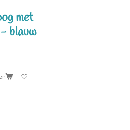
oog met
g - blauw
en