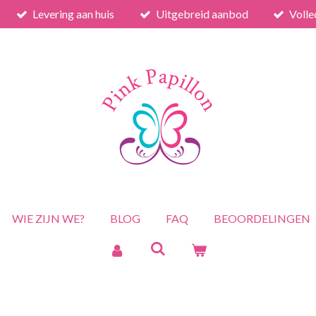
Levering aan huis
Uitgebreid aanbod
Volle
WIE ZIJN WE?
BLOG
FAQ
BEOORDELINGEN