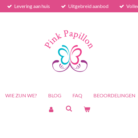
Levering aan huis
Uitgebreid aanbod
Volle
WIE ZIJN WE?
BLOG
FAQ
BEOORDELINGEN