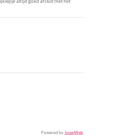
ijklepje altijd goed afsluit met het
Powered by
JouwWeb