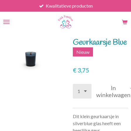
Kwalitatieve producten
Ga
direct
naar
de
hoofdinhoud
Geurkaarsje Blue
Nieuw
€ 3,75
In
winkelwagen
Dit klein geurkaarsje in
silverblue glas heeft een
heerlijke geur.