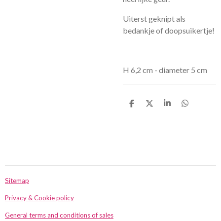
Uiterst geknipt als
bedankje of doopsuikertje!
H 6,2 cm - diameter 5 cm
D
D
S
D
e
e
h
e
l
e
a
l
e
l
r
e
n
e
n
Sitemap
Privacy & Cookie policy
General terms and conditions of sales