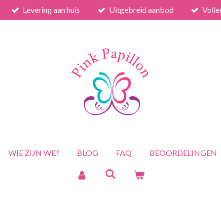
Levering aan huis
Uitgebreid aanbod
Volle
WIE ZIJN WE?
BLOG
FAQ
BEOORDELINGEN