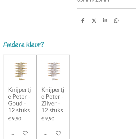
D
D
S
D
e
e
h
e
l
e
a
l
e
l
r
e
n
e
n
Andere kleur?
Knijpertj
Knijpertj
e Peter -
e Peter -
Goud -
Zilver -
12 stuks
12 stuks
€ 9,90
€ 9,90
In winkelwagen
In winkelwagen