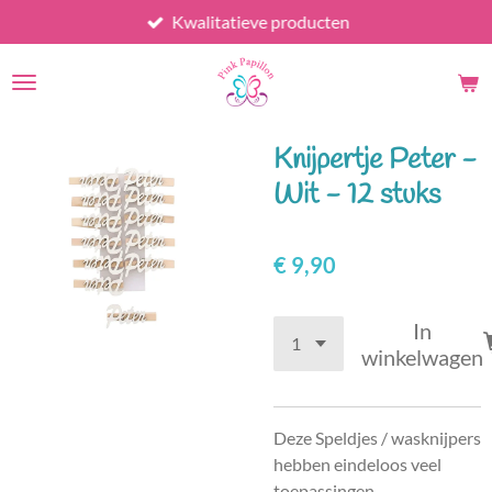
Kwalitatieve producten
Ga
direct
naar
de
hoofdinhoud
Knijpertje Peter -
Wit - 12 stuks
€ 9,90
In
winkelwagen
Deze Speldjes / wasknijpers
hebben eindeloos veel
toepassingen.