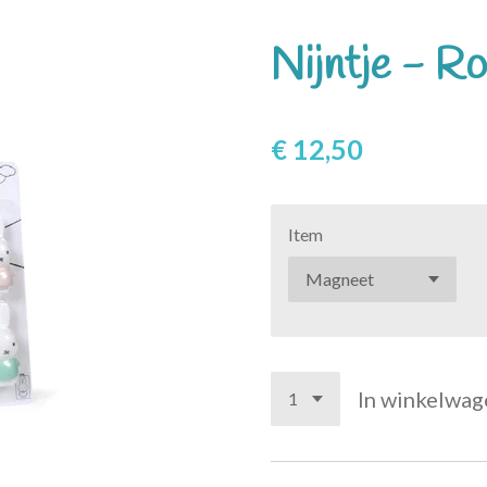
Nijntje - R
€ 12,50
Item
In winkelwag