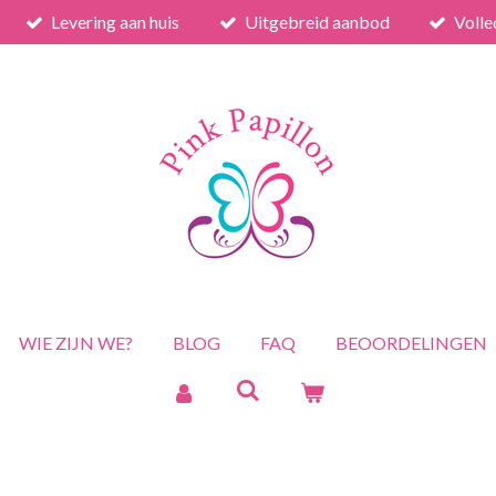
Levering aan huis
Uitgebreid aanbod
Volle
WIE ZIJN WE?
BLOG
FAQ
BEOORDELINGEN