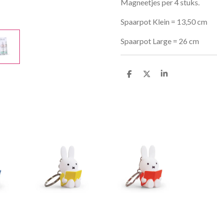
Magneetjes per 4 stuks.
Spaarpot Klein = 13,50 cm
Spaarpot Large = 26 cm
D
D
S
e
e
h
l
e
a
e
l
r
n
e