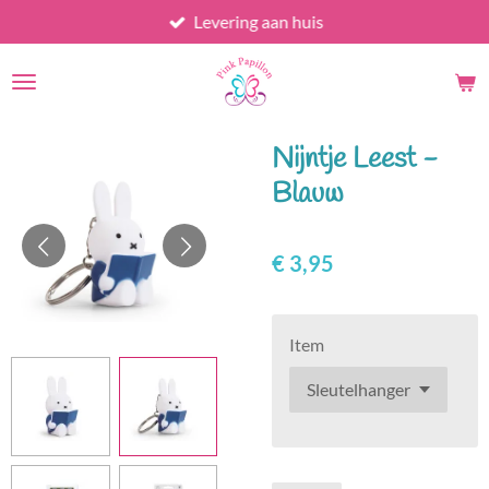
Levering aan huis
Ga
direct
naar
de
hoofdinhoud
Nijntje Leest -
Blauw
€ 3,95
Item