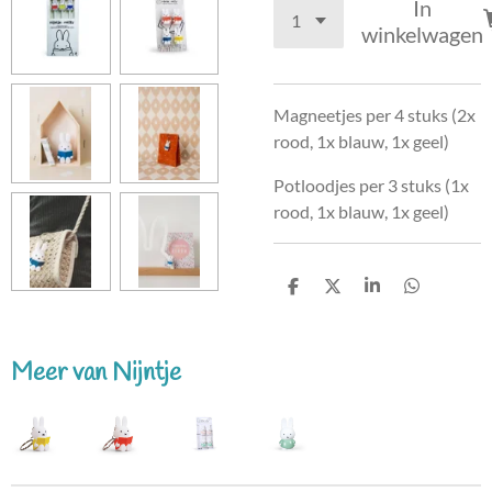
In
winkelwagen
Magneetjes per 4 stuks (2x
rood, 1x blauw, 1x geel)
Potloodjes per 3 stuks (1x
rood, 1x blauw, 1x geel)
D
D
S
D
e
e
h
e
l
e
a
l
e
l
r
e
n
e
n
Meer van Nijntje